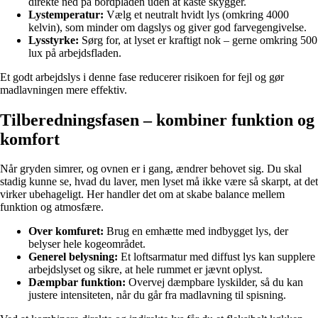
direkte ned på bordpladen uden at kaste skygger.
Lystemperatur:
Vælg et neutralt hvidt lys (omkring 4000
kelvin), som minder om dagslys og giver god farvegengivelse.
Lysstyrke:
Sørg for, at lyset er kraftigt nok – gerne omkring 500
lux på arbejdsfladen.
Et godt arbejdslys i denne fase reducerer risikoen for fejl og gør
madlavningen mere effektiv.
Tilberedningsfasen – kombiner funktion og
komfort
Når gryden simrer, og ovnen er i gang, ændrer behovet sig. Du skal
stadig kunne se, hvad du laver, men lyset må ikke være så skarpt, at det
virker ubehageligt. Her handler det om at skabe balance mellem
funktion og atmosfære.
Over komfuret:
Brug en emhætte med indbygget lys, der
belyser hele kogeområdet.
Generel belysning:
Et loftsarmatur med diffust lys kan supplere
arbejdslyset og sikre, at hele rummet er jævnt oplyst.
Dæmpbar funktion:
Overvej dæmpbare lyskilder, så du kan
justere intensiteten, når du går fra madlavning til spisning.