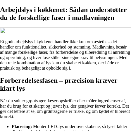
Arbejdslys i køkkenet: Sådan understøtter
du de forskellige faser i madlavningen
Et godt arbejdslys i køkkenet handler ikke kun om æstetik – det
handler om funktionalitet, sikkerhed og stemning. Madlavning består
af mange forskellige faser, fra forberedelse og tilberedning til anretning
og oprydning, og hver fase stiller sine egne krav til belysningen. Med
den rette kombination af lys kan du skabe et køkken, der både er
praktisk og behageligt at opholde sig i.
Forberedelsesfasen – præcision kræver
klart lys
Når du snitter grøntsager, læser opskrifter eller måler ingredienser af,
har du brug for et skarpt og jævnt lys, der gengiver farver korrekt. Det
gør det lettere at se, om grøntsagerne er friske, og om kødet er tilberedt
korrekt.
Placering:
Monter LED-lys under overskabene, så lyset falder