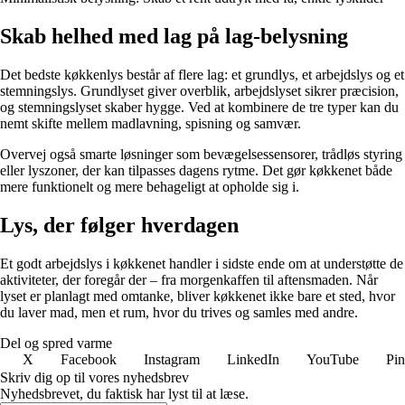
Skab helhed med lag på lag-belysning
Det bedste køkkenlys består af flere lag: et grundlys, et arbejdslys og et
stemningslys. Grundlyset giver overblik, arbejdslyset sikrer præcision,
og stemningslyset skaber hygge. Ved at kombinere de tre typer kan du
nemt skifte mellem madlavning, spisning og samvær.
Overvej også smarte løsninger som bevægelsessensorer, trådløs styring
eller lyszoner, der kan tilpasses dagens rytme. Det gør køkkenet både
mere funktionelt og mere behageligt at opholde sig i.
Lys, der følger hverdagen
Et godt arbejdslys i køkkenet handler i sidste ende om at understøtte de
aktiviteter, der foregår der – fra morgenkaffen til aftensmaden. Når
lyset er planlagt med omtanke, bliver køkkenet ikke bare et sted, hvor
du laver mad, men et rum, hvor du trives og samles med andre.
Del og spred varme
X
Facebook
Instagram
LinkedIn
YouTube
Pin
Skriv dig op til vores nyhedsbrev
Nyhedsbrevet, du faktisk har lyst til at læse.