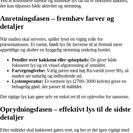
Ved at kombinere direkte og indirekte lys får du et fleksibelt køkken,
der kan tilpasses både aktivitet og stemning.
Anretningsfasen – fremhæv farver og
detaljer
Når maden skal serveres, spiller lyset en vigtig rolle for
præsentationen. Et varmt, blødt lys får farverne til at fremstå mere
appetitlige og skaber en hyggelig stemning omkring bordet.
Pendler over køkkenø eller spiseplads:
De giver både
fokuseret lys og en visuel afgrænsning af området.
Farvegengivelse:
Vælg pærer med høj Ra-værdi (over 90), så
maden ser naturlig og indbydende ud.
Lystemperatur:
Et varmere lys (2700–3000 kelvin) giver en
behagelig glød, der passer til måltidet.
Det rigtige lys kan gøre selv en enkel ret til en oplevelse for sanserne.
Oprydningsfasen – effektivt lys til de sidste
detaljer
Efter måltidet skal køkkenet gøres rent, og her er det igen vigtigt med