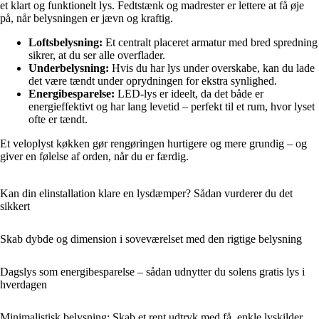
et klart og funktionelt lys. Fedtstænk og madrester er lettere at få øje
på, når belysningen er jævn og kraftig.
Loftsbelysning:
Et centralt placeret armatur med bred spredning
sikrer, at du ser alle overflader.
Underbelysning:
Hvis du har lys under overskabe, kan du lade
det være tændt under oprydningen for ekstra synlighed.
Energibesparelse:
LED-lys er ideelt, da det både er
energieffektivt og har lang levetid – perfekt til et rum, hvor lyset
ofte er tændt.
Et veloplyst køkken gør rengøringen hurtigere og mere grundig – og
giver en følelse af orden, når du er færdig.
Kan din elinstallation klare en lysdæmper? Sådan vurderer du det
sikkert
Skab dybde og dimension i soveværelset med den rigtige belysning
Dagslys som energibesparelse – sådan udnytter du solens gratis lys i
hverdagen
Minimalistisk belysning: Skab et rent udtryk med få, enkle lyskilder