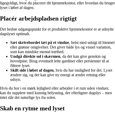
ligegyldigt, hvor du placerer dit hjemmekontor, eller hvordan du bruger
lyset i løbet af dagen.
Placér arbejdspladsen rigtigt
Det bedste udgangspunkt for et produktivt hjemmekontor er at udnytte
dagslyset optimalt.
Sæt skrivebordet tæt på et vindue
, helst med udsigt til himmel
eller grønne omgivelser. Det giver både lys og visuel variation,
som kan mindske mental træthed.
Undgå direkte sol i skærmen
, da det kan give genskin og
hovedpine. Brug eventuelt lette gardiner eller persienner til at
filtrere lyset.
Skift side i løbet af dagen
, hvis du har mulighed for det. Lyset
ændrer sig, og det kan give ny energi at ændre retning eller
udsyn.
Hvis du bor i en mørk lejlighed eller arbejder i et rum uden vinduer,
kan du supplere med kunstig belysning, der efterligner dagslys – men
intet slår det naturlige lys fra solen.
Skab en rytme med lyset