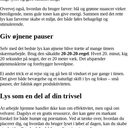
Overvej også, hvordan du bruger farver: blå og grønne nuancer virker
beroligende, mens gule toner kan give energi. Sammen med det rette
lys kan farverne skabe et miljø, der både føles behageligt og
stimulerende.
Giv øjnene pauser
Selv med det bedste lys kan øjnene blive trætte af mange timers
skærmarbejde. Brug den såkaldte
20-20-20-regel
: Hvert 20. minut, kig
20 sekunder på noget, der er 20 meter væk. Det afspænder
øjenmusklerne og forebygger hovedpine.
Et andet trick er at rejse sig og gå hen til vinduet et par gange i timen.
Det giver både bevægelse og et naturligt skift i lys og fokus – små
pauser, der faktisk øger produktiviteten.
Lys som en del af din trivsel
At arbejde hjemme handler ikke kun om effektivitet, men også om
velvære. Dagslys er en gratis ressource, der kan gøre en markant
forskel for både humør og præstation. Ved at tænke over, hvordan du
placerer dig, og hvordan du bruger lyset i løbet af dagen, kan du skabe