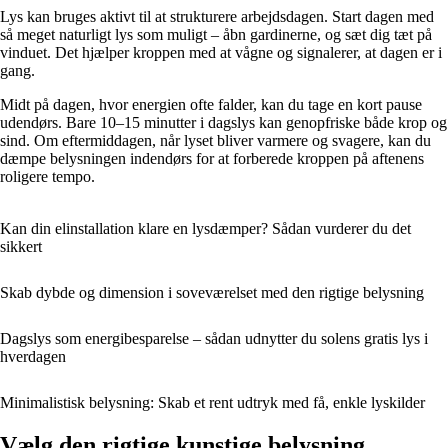
Lys kan bruges aktivt til at strukturere arbejdsdagen. Start dagen med
så meget naturligt lys som muligt – åbn gardinerne, og sæt dig tæt på
vinduet. Det hjælper kroppen med at vågne og signalerer, at dagen er i
gang.
Midt på dagen, hvor energien ofte falder, kan du tage en kort pause
udendørs. Bare 10–15 minutter i dagslys kan genopfriske både krop og
sind. Om eftermiddagen, når lyset bliver varmere og svagere, kan du
dæmpe belysningen indendørs for at forberede kroppen på aftenens
roligere tempo.
Kan din elinstallation klare en lysdæmper? Sådan vurderer du det
sikkert
Skab dybde og dimension i soveværelset med den rigtige belysning
Dagslys som energibesparelse – sådan udnytter du solens gratis lys i
hverdagen
Minimalistisk belysning: Skab et rent udtryk med få, enkle lyskilder
Vælg den rigtige kunstige belysning