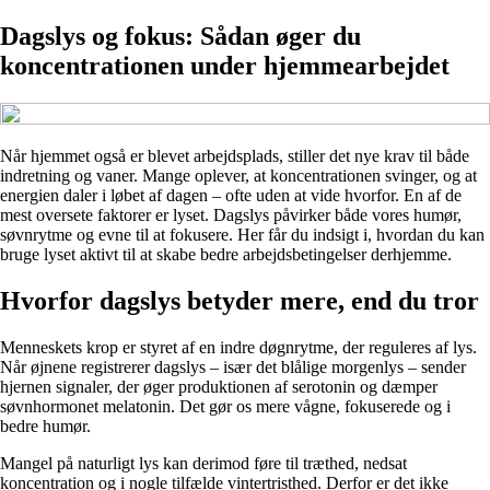
Dagslys og fokus: Sådan øger du
koncentrationen under hjemmearbejdet
Når hjemmet også er blevet arbejdsplads, stiller det nye krav til både
indretning og vaner. Mange oplever, at koncentrationen svinger, og at
energien daler i løbet af dagen – ofte uden at vide hvorfor. En af de
mest oversete faktorer er lyset. Dagslys påvirker både vores humør,
søvnrytme og evne til at fokusere. Her får du indsigt i, hvordan du kan
bruge lyset aktivt til at skabe bedre arbejdsbetingelser derhjemme.
Hvorfor dagslys betyder mere, end du tror
Menneskets krop er styret af en indre døgnrytme, der reguleres af lys.
Når øjnene registrerer dagslys – især det blålige morgenlys – sender
hjernen signaler, der øger produktionen af serotonin og dæmper
søvnhormonet melatonin. Det gør os mere vågne, fokuserede og i
bedre humør.
Mangel på naturligt lys kan derimod føre til træthed, nedsat
koncentration og i nogle tilfælde vintertristhed. Derfor er det ikke