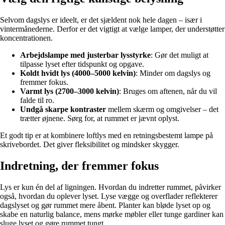
Selvom dagslys er ideelt, er det sjældent nok hele dagen – især i
vintermånederne. Derfor er det vigtigt at vælge lamper, der understøtter
koncentrationen.
Arbejdslampe med justerbar lysstyrke
: Gør det muligt at
tilpasse lyset efter tidspunkt og opgave.
Koldt hvidt lys (4000–5000 kelvin)
: Minder om dagslys og
fremmer fokus.
Varmt lys (2700–3000 kelvin)
: Bruges om aftenen, når du vil
falde til ro.
Undgå skarpe kontraster
mellem skærm og omgivelser – det
trætter øjnene. Sørg for, at rummet er jævnt oplyst.
Et godt tip er at kombinere loftlys med en retningsbestemt lampe på
skrivebordet. Det giver fleksibilitet og mindsker skygger.
Indretning, der fremmer fokus
Lys er kun én del af ligningen. Hvordan du indretter rummet, påvirker
også, hvordan du oplever lyset. Lyse vægge og overflader reflekterer
dagslyset og gør rummet mere åbent. Planter kan bløde lyset op og
skabe en naturlig balance, mens mørke møbler eller tunge gardiner kan
sluge lyset og gøre rummet tungt.