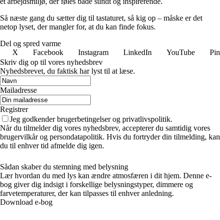
et arbejdsmiljø, der føles både sundt og inspirerende.
Så næste gang du sætter dig til tastaturet, så kig op – måske er det
netop lyset, der mangler for, at du kan finde fokus.
Del og spred varme
X
Facebook
Instagram
LinkedIn
YouTube
Pin
Skriv dig op til vores nyhedsbrev
Nyhedsbrevet, du faktisk har lyst til at læse.
Mailadresse
Registrer
Jeg godkender brugerbetingelser og privatlivspolitik.
Når du tilmelder dig vores nyhedsbrev, accepterer du samtidig vores
brugervilkår og persondatapolitik. Hvis du fortryder din tilmelding, kan
du til enhver tid afmelde dig igen.
Sådan skaber du stemning med belysning
Lær hvordan du med lys kan ændre atmosfæren i dit hjem. Denne e-
bog giver dig indsigt i forskellige belysningstyper, dimmere og
farvetemperaturer, der kan tilpasses til enhver anledning.
Download e-bog